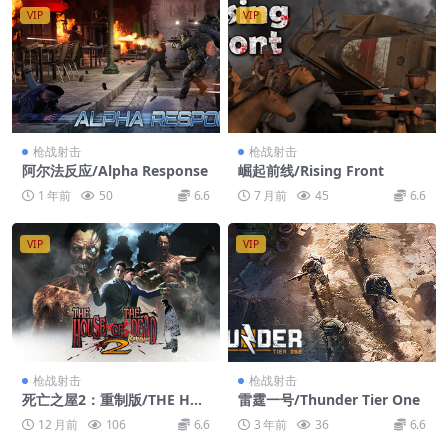
VIP
VIP
枪战射击
枪战射击
阿尔法反应/Alpha Response
崛起前线/Rising Front
1 年前
50
6.6
7 月前
45
6.6
VIP
VIP
枪战射击
枪战射击
死亡之屋2：重制版/THE HO
雷霆一号/Thunder Tier One
USE OF THE DEAD 2: Rema
12 月前
106
6.6
3 年前
36
6.6
ke