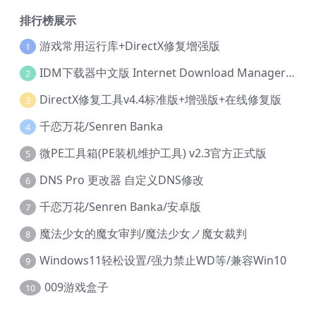
排行榜展示
游戏常用运行库+DirectX修复增强版
1
IDM下载器中文版 Internet Download Manager v6.42.36 IDM
2
DirectX修复工具v4.4标准版+增强版+在线修复版
3
千恋万花/Senren Banka
4
微PE工具箱(PE装机维护工具) v2.3官方正式版
5
DNS Pro 更改器 自定义DNS修改
6
千恋万花/Senren Banka/安卓版
7
魔法少女的魔女审判/魔法少女ノ魔女裁判
8
Windows11轻松设置/强力禁止WD等/兼容Win10
9
009游戏盒子
10