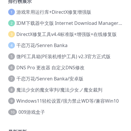
排行榜展示
游戏常用运行库+DirectX修复增强版
1
IDM下载器中文版 Internet Download Manager v6.42.36 IDM
2
DirectX修复工具v4.4标准版+增强版+在线修复版
3
千恋万花/Senren Banka
4
微PE工具箱(PE装机维护工具) v2.3官方正式版
5
DNS Pro 更改器 自定义DNS修改
6
千恋万花/Senren Banka/安卓版
7
魔法少女的魔女审判/魔法少女ノ魔女裁判
8
Windows11轻松设置/强力禁止WD等/兼容Win10
9
009游戏盒子
10