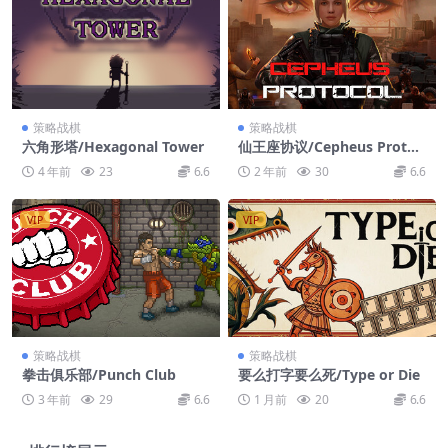
策略战棋
策略战棋
六角形塔/Hexagonal Tower
仙王座协议/Cepheus Protoc
ol
4 年前
23
6.6
2 年前
30
6.6
VIP
VIP
策略战棋
策略战棋
拳击俱乐部/Punch Club
要么打字要么死/Type or Die
3 年前
29
6.6
1 月前
20
6.6