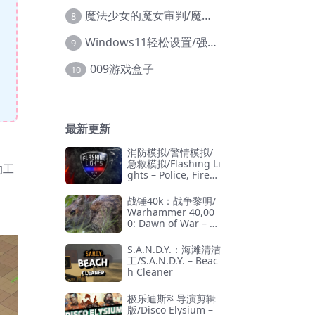
魔法少女的魔女审判/魔法少女ノ魔女裁判
8
Windows11轻松设置/强力禁止WD等/兼容Win10
9
009游戏盒子
10
最新更新
消防模拟/警情模拟/
急救模拟/Flashing Li
的工
ghts – Police, Firefi
ghting, Emergency
Services Simulator
战锤40k：战争黎明/
Warhammer 40,00
0: Dawn of War – D
efinitive Edition
S.A.N.D.Y.：海滩清洁
工/S.A.N.D.Y. – Beac
h Cleaner
极乐迪斯科导演剪辑
版/Disco Elysium –