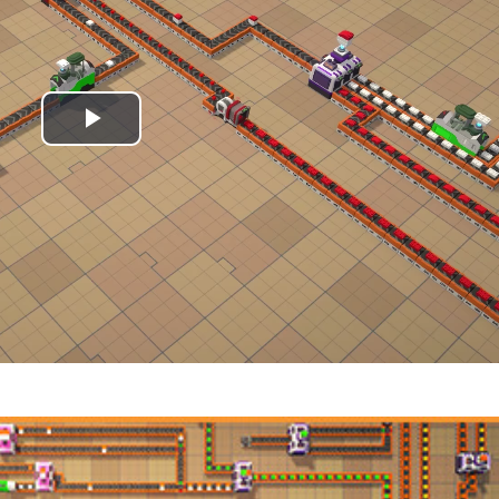
Play
Video