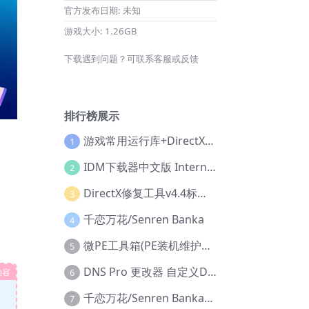
官方发布日期:
未知
游戏大小:
1.26GB
下载遇到问题？可联系客服或反馈
排行榜展示
游戏常用运行库+DirectX修复增强版
1
IDM下载器中文版 Internet Download Manager v6.42.36 IDM
2
DirectX修复工具v4.4标准版+增强版+在线修复版
3
千恋万花/Senren Banka
4
微PE工具箱(PE装机维护工具) v2.3官方正式版
5
DNS Pro 更改器 自定义DNS修改
内容
6
千恋万花/Senren Banka/安卓版
7