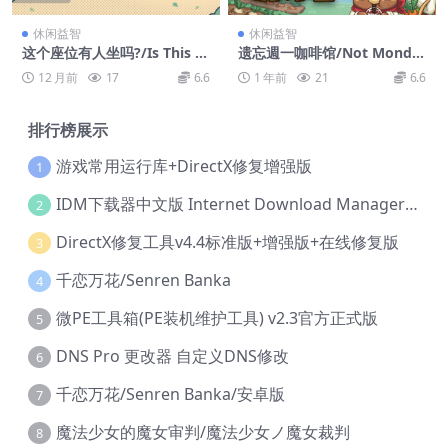
休闲益智
休闲益智
这个座位有人坐吗?/Is This S
遗忘週一咖啡馆/Not Monda
eat Taken?
y Cafe
12 月前
17
6.6
1 年前
21
6.6
排行榜展示
游戏常用运行库+DirectX修复增强版
1
IDM下载器中文版 Internet Download Manager v6.42.36 IDM
2
DirectX修复工具v4.4标准版+增强版+在线修复版
3
千恋万花/Senren Banka
4
微PE工具箱(PE装机维护工具) v2.3官方正式版
5
DNS Pro 更改器 自定义DNS修改
6
千恋万花/Senren Banka/安卓版
7
魔法少女的魔女审判/魔法少女ノ魔女裁判
8