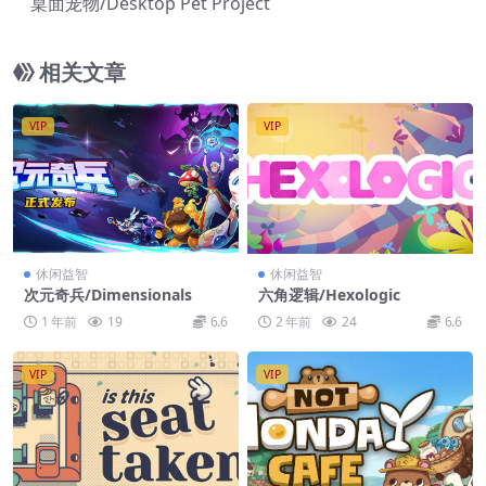
桌面宠物/Desktop Pet Project
相关文章
VIP
VIP
休闲益智
休闲益智
次元奇兵/Dimensionals
六角逻辑/Hexologic
1 年前
19
6.6
2 年前
24
6.6
VIP
VIP