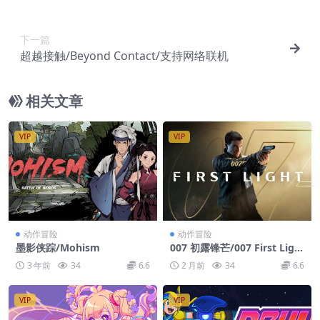
下一篇
超越接触/Beyond Contact/支持网络联机
相关文章
VIP
VIP
动作冒险
动作冒险
墨影侠踪/Mohism
007 初露锋芒/007 First Ligh
t
3 年前
34
6.6
2 月前
34
6.6
VIP
VIP