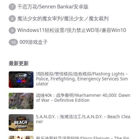
千恋万花/Senren Banka/安卓版
7
魔法少女的魔女审判/魔法少女ノ魔女裁判
8
Windows11轻松设置/强力禁止WD等/兼容Win10
9
009游戏盒子
10
最新更新
消防模拟/警情模拟/急救模拟/Flashing Lights –
Police, Firefighting, Emergency Services Sim
ulator
战锤40k：战争黎明/Warhammer 40,000: Dawn
of War – Definitive Edition
S.A.N.D.Y.：海滩清洁工/S.A.N.D.Y. – Beach Clea
ner
极乐迪斯科导演剪辑版/Disco Elysium – The Fin