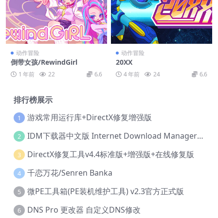
动作冒险
动作冒险
倒带女孩/RewindGirl
20XX
1 年前
22
6.6
4 年前
24
6.6
排行榜展示
游戏常用运行库+DirectX修复增强版
1
IDM下载器中文版 Internet Download Manager v6.42.36 IDM
2
DirectX修复工具v4.4标准版+增强版+在线修复版
3
千恋万花/Senren Banka
4
微PE工具箱(PE装机维护工具) v2.3官方正式版
5
DNS Pro 更改器 自定义DNS修改
6