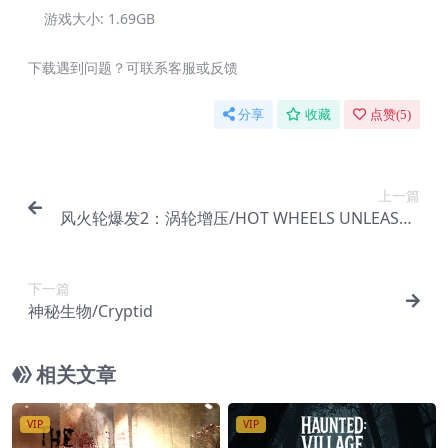
游戏大小:
1.69GB
下载遇到问题？可联系客服或反馈
分享
收藏
点赞(
5
)
上一篇
风火轮爆发2：涡轮增压/HOT WHEELS UNLEASHE
D 2 Turbocharged/支持网络联机
下一篇
神秘生物/Cryptid
相关文章
VIP
VIP