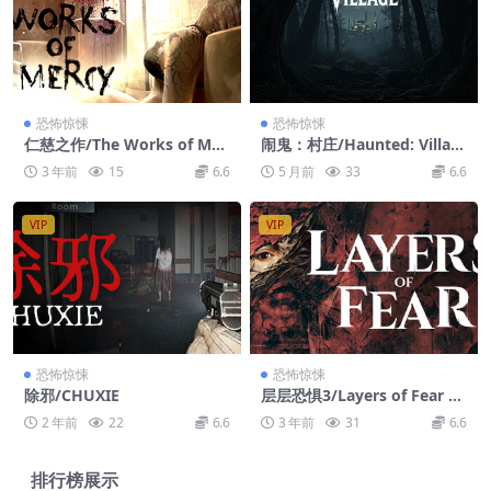
恐怖惊悚
恐怖惊悚
仁慈之作/The Works of Mer
闹鬼：村庄/Haunted: Villag
cy
e
3 年前
15
6.6
5 月前
33
6.6
VIP
VIP
恐怖惊悚
恐怖惊悚
除邪/CHUXIE
层层恐惧3/Layers of Fear 20
23
2 年前
22
6.6
3 年前
31
6.6
排行榜展示