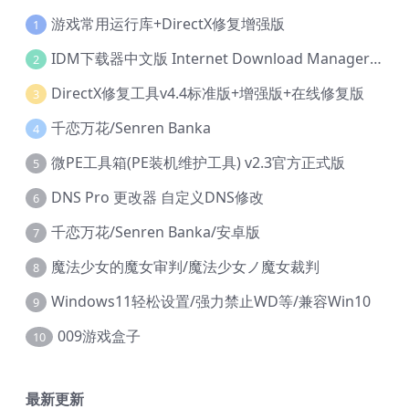
游戏常用运行库+DirectX修复增强版
1
IDM下载器中文版 Internet Download Manager v6.42.36 IDM
2
DirectX修复工具v4.4标准版+增强版+在线修复版
3
千恋万花/Senren Banka
4
微PE工具箱(PE装机维护工具) v2.3官方正式版
5
DNS Pro 更改器 自定义DNS修改
6
千恋万花/Senren Banka/安卓版
7
魔法少女的魔女审判/魔法少女ノ魔女裁判
8
Windows11轻松设置/强力禁止WD等/兼容Win10
9
009游戏盒子
10
最新更新