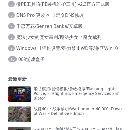
微PE工具箱(PE装机维护工具) v2.3官方正式版
5
DNS Pro 更改器 自定义DNS修改
6
千恋万花/Senren Banka/安卓版
7
魔法少女的魔女审判/魔法少女ノ魔女裁判
8
Windows11轻松设置/强力禁止WD等/兼容Win10
9
009游戏盒子
10
最新更新
消防模拟/警情模拟/急救模拟/Flashing Lights –
Police, Firefighting, Emergency Services Sim
ulator
战锤40k：战争黎明/Warhammer 40,000: Dawn
of War – Definitive Edition
S.A.N.D.Y.：海滩清洁工/S.A.N.D.Y. – Beach Clea