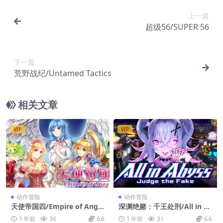
上一篇
超级56/SUPER 56
下一篇
荒野战纪/Untamed Tactics
相关文章
VIP
VIP
动作冒险
动作冒险
天使帝国四/Empire of Angel
深渊绝赌：千王处刑/All in A
s IV
byss: Judge the Fake
1 年前
36
6.6
1 年前
31
6.6