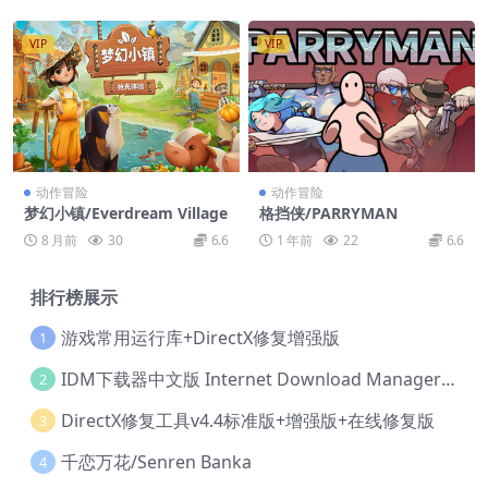
VIP
VIP
动作冒险
动作冒险
梦幻小镇/Everdream Village
格挡侠/PARRYMAN
8 月前
30
6.6
1 年前
22
6.6
排行榜展示
游戏常用运行库+DirectX修复增强版
1
IDM下载器中文版 Internet Download Manager v6.42.36 IDM
2
DirectX修复工具v4.4标准版+增强版+在线修复版
3
千恋万花/Senren Banka
4