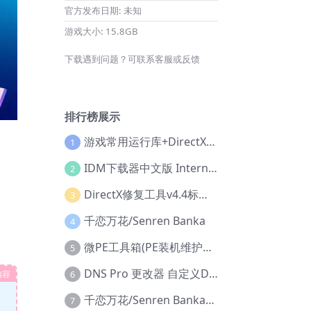
官方发布日期:
未知
游戏大小:
15.8GB
下载遇到问题？可联系客服或反馈
排行榜展示
游戏常用运行库+DirectX修复增强版
1
IDM下载器中文版 Internet Download Manager v6.42.36 IDM
2
DirectX修复工具v4.4标准版+增强版+在线修复版
3
千恋万花/Senren Banka
4
微PE工具箱(PE装机维护工具) v2.3官方正式版
5
DNS Pro 更改器 自定义DNS修改
内容
6
千恋万花/Senren Banka/安卓版
7