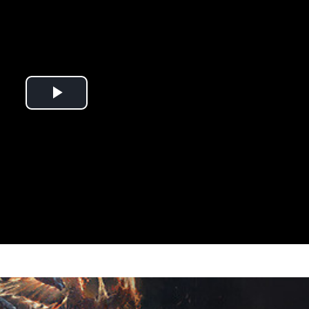
Play
Video