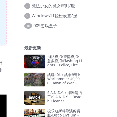
魔法少女的魔女审判/魔法少女ノ魔女裁判
8
Windows11轻松设置/强力禁止WD等/兼容Win10
9
009游戏盒子
10
最新更新
消防模拟/警情模拟/
急救模拟/Flashing Li
日
ghts – Police, Firefi
ghting, Emergency
史
Services Simulator
战锤40k：战争黎明/
Warhammer 40,00
0: Dawn of War – D
efinitive Edition
S.A.N.D.Y.：海滩清洁
工/S.A.N.D.Y. – Beac
h Cleaner
极乐迪斯科导演剪辑
版/Disco Elysium –