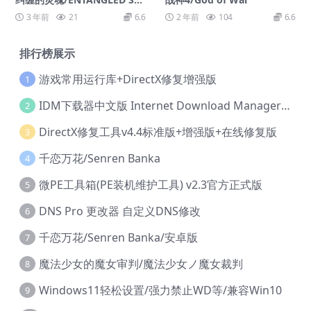
ULS
3 年前
21
6.6
2 年前
104
6.6
排行榜展示
游戏常用运行库+DirectX修复增强版
1
IDM下载器中文版 Internet Download Manager v6.42.36 IDM
2
DirectX修复工具v4.4标准版+增强版+在线修复版
3
千恋万花/Senren Banka
4
微PE工具箱(PE装机维护工具) v2.3官方正式版
5
DNS Pro 更改器 自定义DNS修改
6
千恋万花/Senren Banka/安卓版
7
魔法少女的魔女审判/魔法少女ノ魔女裁判
8
Windows11轻松设置/强力禁止WD等/兼容Win10
9