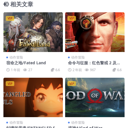
相关文章
VIP
VIP
动作冒险
动作冒险
宿命之地/Fated Land
命令与征服：红色警戒 2 及尤
里的复仇/Command
1 年前
27
6.6
2 年前
967
6.6
VIP
VIP
动作冒险
动作冒险
纠缠的灵魂/ENTANGLED SO
战神4/God of War