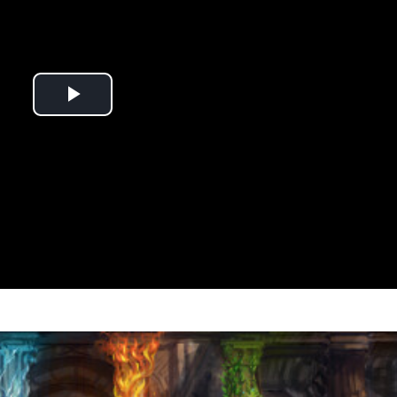
Play
Video