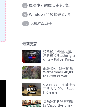
魔法少女的魔女审判/魔法少女ノ魔女裁判
8
Windows11轻松设置/强力禁止WD等/兼容Win10
9
009游戏盒子
10
最新更新
消防模拟/警情模拟/
急救模拟/Flashing Li
考
ghts – Police, Firefi
ghting, Emergency
Services Simulator
战锤40k：战争黎明/
Warhammer 40,00
0: Dawn of War – D
efinitive Edition
S.A.N.D.Y.：海滩清洁
工/S.A.N.D.Y. – Beac
h Cleaner
极乐迪斯科导演剪辑
版/Disco Elysium –