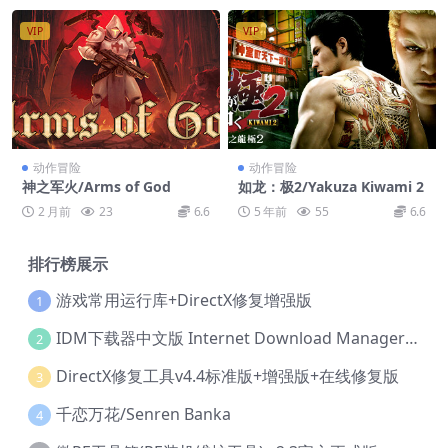
VIP
VIP
动作冒险
动作冒险
神之军火/Arms of God
如龙：极2/Yakuza Kiwami 2
2 月前
23
6.6
5 年前
55
6.6
排行榜展示
游戏常用运行库+DirectX修复增强版
1
IDM下载器中文版 Internet Download Manager v6.42.36 IDM
2
DirectX修复工具v4.4标准版+增强版+在线修复版
3
千恋万花/Senren Banka
4