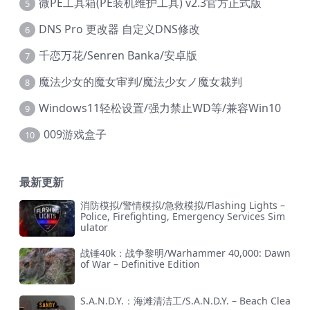
微PE工具箱(PE装机维护工具) v2.3官方正式版
5
DNS Pro 更改器 自定义DNS修改
6
千恋万花/Senren Banka/安卓版
7
魔法少女的魔女审判/魔法少女ノ魔女裁判
8
Windows11轻松设置/强力禁止WD等/兼容Win10
9
009游戏盒子
10
最新更新
消防模拟/警情模拟/急救模拟/Flashing Lights –
Police, Firefighting, Emergency Services Sim
ulator
战锤40k：战争黎明/Warhammer 40,000: Dawn
of War – Definitive Edition
S.A.N.D.Y.：海滩清洁工/S.A.N.D.Y. – Beach Clea