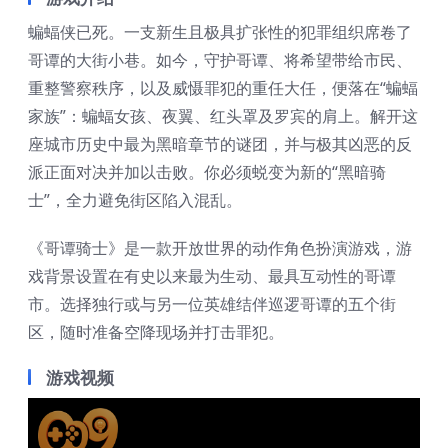
蝙蝠侠已死。一支新生且极具扩张性的犯罪组织席卷了
哥谭的大街小巷。如今，守护哥谭、将希望带给市民、
重整警察秩序，以及威慑罪犯的重任大任，便落在“蝙蝠
家族”：蝙蝠女孩、夜翼、红头罩及罗宾的肩上。解开这
座城市历史中最为黑暗章节的谜团，并与极其凶恶的反
派正面对决并加以击败。你必须蜕变为新的“黑暗骑
士”，全力避免街区陷入混乱。
《哥谭骑士》是一款开放世界的动作角色扮演游戏，游
戏背景设置在有史以来最为生动、最具互动性的哥谭
市。选择独行或与另一位英雄结伴巡逻哥谭的五个街
区，随时准备空降现场并打击罪犯。
游戏视频