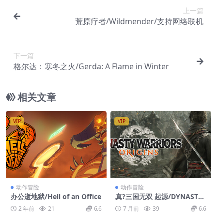
上一篇
荒原疗者/Wildmender/支持网络联机
下一篇
格尔达：寒冬之火/Gerda: A Flame in Winter
相关文章
VIP
VIP
动作冒险
动作冒险
办公逝地狱/Hell of an Office
真?三国无双 起源/DYNASTY
WARRIORS: ORIGINS
2 年前
21
6.6
7 月前
39
6.6