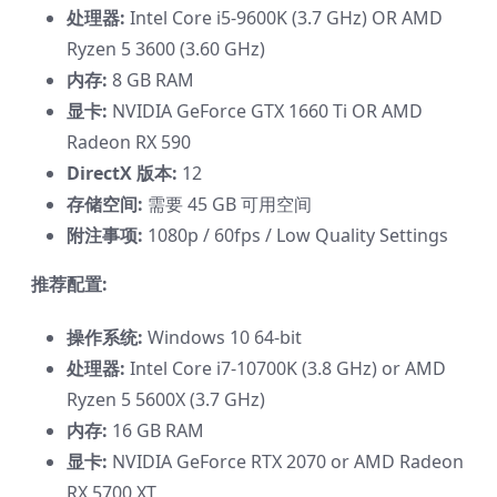
处理器:
Intel Core i5-9600K (3.7 GHz) OR AMD
Ryzen 5 3600 (3.60 GHz)
内存:
8 GB RAM
显卡:
NVIDIA GeForce GTX 1660 Ti OR AMD
Radeon RX 590
DirectX 版本:
12
存储空间:
需要 45 GB 可用空间
附注事项:
1080p / 60fps / Low Quality Settings
推荐配置:
操作系统:
Windows 10 64-bit
处理器:
Intel Core i7-10700K (3.8 GHz) or AMD
Ryzen 5 5600X (3.7 GHz)
内存:
16 GB RAM
显卡:
NVIDIA GeForce RTX 2070 or AMD Radeon
RX 5700 XT