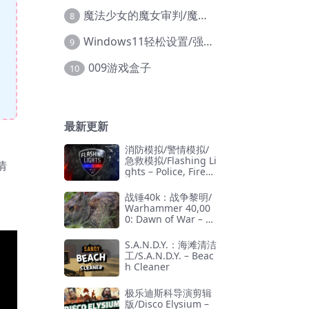
魔法少女的魔女审判/魔法少女ノ魔女裁判
8
Windows11轻松设置/强力禁止WD等/兼容Win10
9
009游戏盒子
10
最新更新
消防模拟/警情模拟/
急救模拟/Flashing Li
情
ghts – Police, Firefi
ghting, Emergency
Services Simulator
战锤40k：战争黎明/
Warhammer 40,00
0: Dawn of War – D
efinitive Edition
S.A.N.D.Y.：海滩清洁
工/S.A.N.D.Y. – Beac
h Cleaner
极乐迪斯科导演剪辑
版/Disco Elysium –