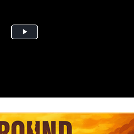
Play
Video