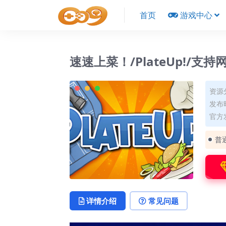
首页
游戏中心
速速上菜！/PlateUp!/支
资源
发布时
官方
普
详情介绍
常见问题