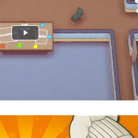
Play
Video