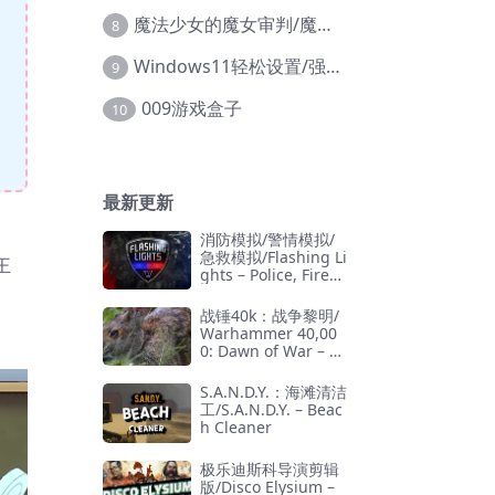
魔法少女的魔女审判/魔法少女ノ魔女裁判
8
Windows11轻松设置/强力禁止WD等/兼容Win10
9
009游戏盒子
10
最新更新
消防模拟/警情模拟/
急救模拟/Flashing Li
王
ghts – Police, Firefi
ghting, Emergency
Services Simulator
战锤40k：战争黎明/
Warhammer 40,00
0: Dawn of War – D
efinitive Edition
S.A.N.D.Y.：海滩清洁
工/S.A.N.D.Y. – Beac
h Cleaner
极乐迪斯科导演剪辑
版/Disco Elysium –