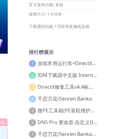
官方发布日期:
未知
游戏大小:
1.03GB
下载遇到问题？可联系客服或反馈
排行榜展示
游戏常用运行库+DirectX修复增强版
1
IDM下载器中文版 Internet Download Manager v6.42.36 IDM
2
DirectX修复工具v4.4标准版+增强版+在线修复版
3
千恋万花/Senren Banka
4
微PE工具箱(PE装机维护工具) v2.3官方正式版
5
DNS Pro 更改器 自定义DNS修改
内容
6
千恋万花/Senren Banka/安卓版
7