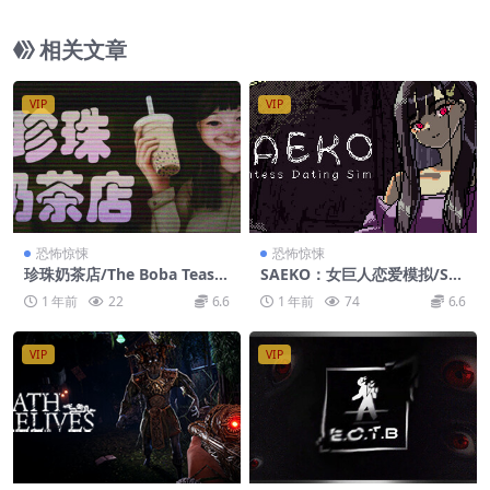
diac
相关文章
VIP
VIP
恐怖惊悚
恐怖惊悚
珍珠奶茶店/The Boba Teash
SAEKO：女巨人恋爱模拟/SA
op
EKO: Giantess Dating Sim
1 年前
22
6.6
1 年前
74
6.6
VIP
VIP