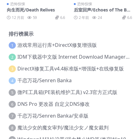
恐怖惊悚
恐怖惊悚
向生而死/Death Relives
后室回声/Echoes of The Bac
krooms
12 月前
59
6.6
2 年前
24
6.6
排行榜展示
游戏常用运行库+DirectX修复增强版
1
IDM下载器中文版 Internet Download Manager v6.42.36 IDM
2
DirectX修复工具v4.4标准版+增强版+在线修复版
3
千恋万花/Senren Banka
4
微PE工具箱(PE装机维护工具) v2.3官方正式版
5
DNS Pro 更改器 自定义DNS修改
6
千恋万花/Senren Banka/安卓版
7
魔法少女的魔女审判/魔法少女ノ魔女裁判
8