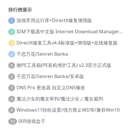
排行榜展示
游戏常用运行库+DirectX修复增强版
1
IDM下载器中文版 Internet Download Manager v6.42.36 IDM
2
DirectX修复工具v4.4标准版+增强版+在线修复版
3
千恋万花/Senren Banka
4
微PE工具箱(PE装机维护工具) v2.3官方正式版
5
千恋万花/Senren Banka/安卓版
6
DNS Pro 更改器 自定义DNS修改
7
魔法少女的魔女审判/魔法少女ノ魔女裁判
8
Windows11轻松设置/强力禁止WD等/兼容Win10
9
009游戏盒子
10