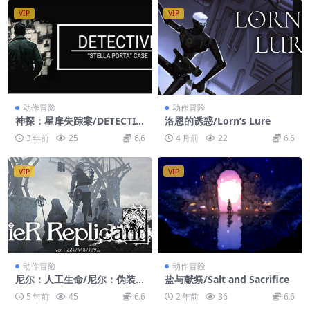
VIP
VIP
动作冒险
动作冒险
神探：星扉失踪案/DETECTIV
洛恩的诱惑/Lorn’s Lure
E – Stella Porta case
3 年前
25
6.6
4 月前
22
6.6
VIP
VIP
动作冒险
动作冒险
尼尔：人工生命/尼尔：伪装
盐与献祭/Salt and Sacrifice
者/NieR Replicant
5 年前
45
6.6
2 年前
36
6.6