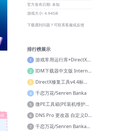
官方发布日期:
未知
游戏大小:
4.94GB
下载遇到问题？可联系客服或反馈
排行榜展示
游戏常用运行库+DirectX修复增强版
1
IDM下载器中文版 Internet Download Manager v6.42.36 IDM
2
DirectX修复工具v4.4标准版+增强版+在线修复版
3
千恋万花/Senren Banka
4
微PE工具箱(PE装机维护工具) v2.3官方正式版
5
DNS Pro 更改器 自定义DNS修改
内容
6
千恋万花/Senren Banka/安卓版
7