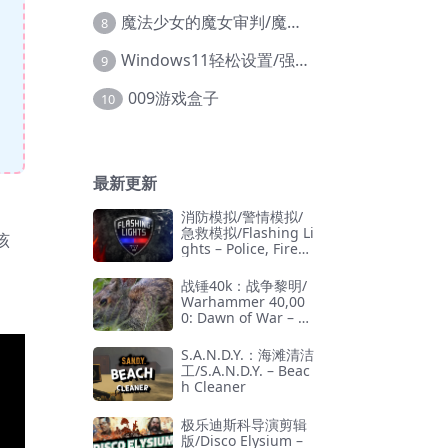
魔法少女的魔女审判/魔法少女ノ魔女裁判
8
Windows11轻松设置/强力禁止WD等/兼容Win10
9
009游戏盒子
10
最新更新
消防模拟/警情模拟/
急救模拟/Flashing Li
该
ghts – Police, Firefi
ghting, Emergency
Services Simulator
战锤40k：战争黎明/
Warhammer 40,00
0: Dawn of War – D
efinitive Edition
S.A.N.D.Y.：海滩清洁
工/S.A.N.D.Y. – Beac
h Cleaner
极乐迪斯科导演剪辑
版/Disco Elysium –