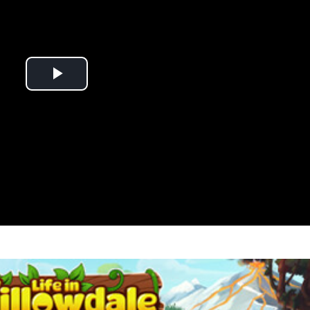
Play
Video