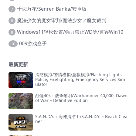
千恋万花/Senren Banka/安卓版
7
魔法少女的魔女审判/魔法少女ノ魔女裁判
8
Windows11轻松设置/强力禁止WD等/兼容Win10
9
009游戏盒子
10
最新更新
消防模拟/警情模拟/急救模拟/Flashing Lights –
Police, Firefighting, Emergency Services Sim
ulator
战锤40k：战争黎明/Warhammer 40,000: Dawn
of War – Definitive Edition
S.A.N.D.Y.：海滩清洁工/S.A.N.D.Y. – Beach Clea
ner