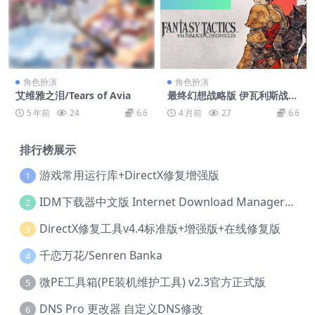
角色扮演
角色扮演
艾维雅之泪/Tears of Avia
最终幻想战略版 伊瓦利斯战
记-虚拟机版/FINAL FANTAS
5 年前
24
6.6
4 月前
27
6.6
Y TACTICS – The Ivalice Chr
onicles HYPERVISOR
排行榜展示
游戏常用运行库+DirectX修复增强版
1
IDM下载器中文版 Internet Download Manager v6.42.36 IDM
2
DirectX修复工具v4.4标准版+增强版+在线修复版
3
千恋万花/Senren Banka
4
微PE工具箱(PE装机维护工具) v2.3官方正式版
5
DNS Pro 更改器 自定义DNS修改
6