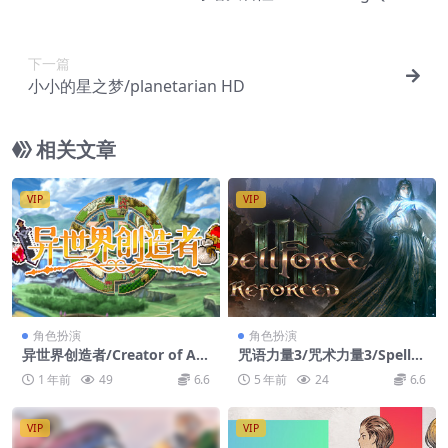
下一篇
小小的星之梦/planetarian HD
相关文章
VIP
VIP
角色扮演
角色扮演
异世界创造者/Creator of An
咒语力量3/咒术力量3/Spellfo
other World
rce 3
1 年前
49
6.6
5 年前
24
6.6
VIP
VIP