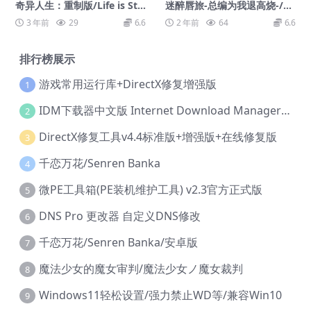
奇异人生：重制版/Life is Str
迷醉唇旅-总编为我退高烧-/Li
ange Remastered
pTrip ~My Boss Is My Heat
3 年前
29
6.6
2 年前
64
6.6
Suppressant?!~
排行榜展示
游戏常用运行库+DirectX修复增强版
1
IDM下载器中文版 Internet Download Manager v6.42.36 IDM
2
DirectX修复工具v4.4标准版+增强版+在线修复版
3
千恋万花/Senren Banka
4
微PE工具箱(PE装机维护工具) v2.3官方正式版
5
DNS Pro 更改器 自定义DNS修改
6
千恋万花/Senren Banka/安卓版
7
魔法少女的魔女审判/魔法少女ノ魔女裁判
8
Windows11轻松设置/强力禁止WD等/兼容Win10
9