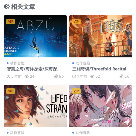
相关文章
VIP
VIP
动作冒险
动作冒险
智慧之海/海洋探索/深海探险/
三相奇谈/Threefold Recital
ABZU
5 年前
24
6.6
1 年前
52
6.6
VIP
VIP
动作冒险
动作冒险