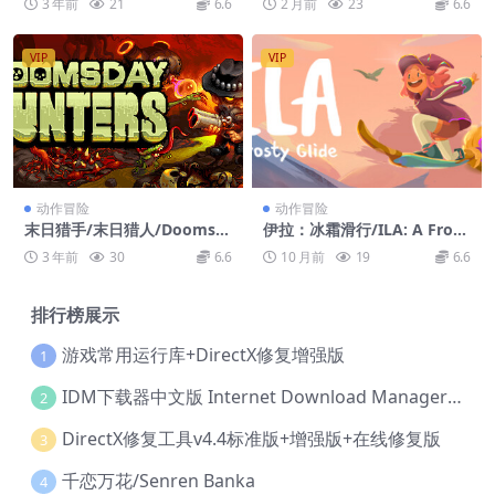
3 年前
21
6.6
2 月前
23
6.6
VIP
VIP
动作冒险
动作冒险
末日猎手/末日猎人/Doomsd
伊拉：冰霜滑行/ILA: A Frost
ay Hunters
y Glide
3 年前
30
6.6
10 月前
19
6.6
排行榜展示
游戏常用运行库+DirectX修复增强版
1
IDM下载器中文版 Internet Download Manager v6.42.36 IDM
2
DirectX修复工具v4.4标准版+增强版+在线修复版
3
千恋万花/Senren Banka
4