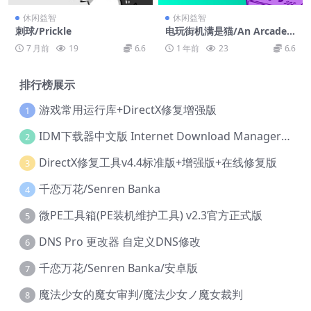
休闲益智
休闲益智
刺球/Prickle
电玩街机满是猫/An Arcade F
ull of Cats
7 月前
19
6.6
1 年前
23
6.6
排行榜展示
游戏常用运行库+DirectX修复增强版
1
IDM下载器中文版 Internet Download Manager v6.42.36 IDM
2
DirectX修复工具v4.4标准版+增强版+在线修复版
3
千恋万花/Senren Banka
4
微PE工具箱(PE装机维护工具) v2.3官方正式版
5
DNS Pro 更改器 自定义DNS修改
6
千恋万花/Senren Banka/安卓版
7
魔法少女的魔女审判/魔法少女ノ魔女裁判
8