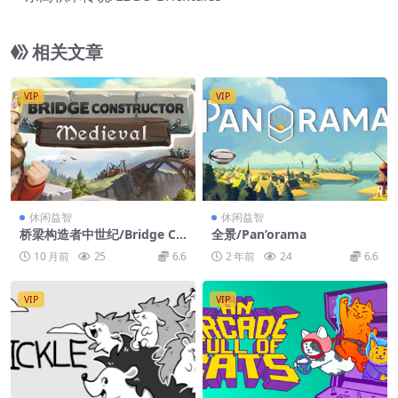
相关文章
VIP
VIP
休闲益智
休闲益智
桥梁构造者中世纪/Bridge Co
全景/Pan’orama
nstructor Medieval
10 月前
25
6.6
2 年前
24
6.6
VIP
VIP