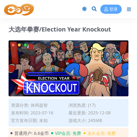
登录
大选年拳赛/Election Year Knockout
资源分类:
休闲益智
浏览热度: (17)
发布时间: 2023-07-16
最近更新: 2025-12-08
官方发布日期: 未知
游戏大小: 245MB
普通用户:
6.6金币
VIP会员:
免费
永久会员:
免费