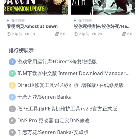
动作冒险
动作冒险
黎明幽灵/Ghost at Dawn
祝你死得痛快/祝你好死/Have
a Nice Death
2 年前
19
6.6
2 年前
29
6.6
排行榜展示
游戏常用运行库+DirectX修复增强版
1
IDM下载器中文版 Internet Download Manager v6.42.36 IDM
2
DirectX修复工具v4.4标准版+增强版+在线修复版
3
千恋万花/Senren Banka
4
微PE工具箱(PE装机维护工具) v2.3官方正式版
5
DNS Pro 更改器 自定义DNS修改
6
千恋万花/Senren Banka/安卓版
7