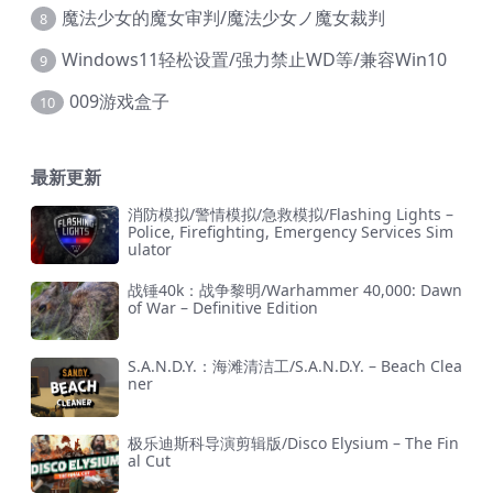
魔法少女的魔女审判/魔法少女ノ魔女裁判
8
Windows11轻松设置/强力禁止WD等/兼容Win10
9
009游戏盒子
10
最新更新
消防模拟/警情模拟/急救模拟/Flashing Lights –
Police, Firefighting, Emergency Services Sim
ulator
战锤40k：战争黎明/Warhammer 40,000: Dawn
of War – Definitive Edition
S.A.N.D.Y.：海滩清洁工/S.A.N.D.Y. – Beach Clea
ner
极乐迪斯科导演剪辑版/Disco Elysium – The Fin
al Cut