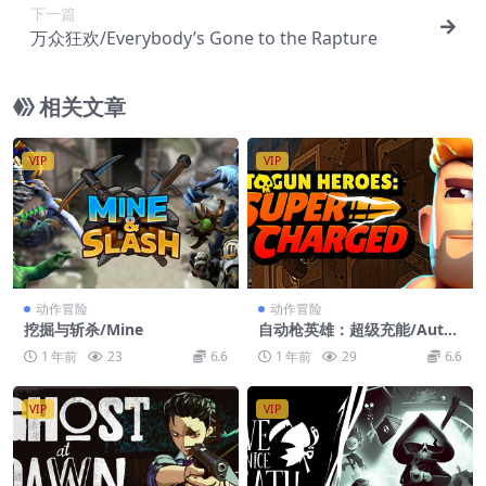
下一篇
万众狂欢/Everybody’s Gone to the Rapture
相关文章
VIP
VIP
动作冒险
动作冒险
挖掘与斩杀/Mine
自动枪英雄：超级充能/Auto
gun Heroes: Supercharged
1 年前
23
6.6
1 年前
29
6.6
VIP
VIP