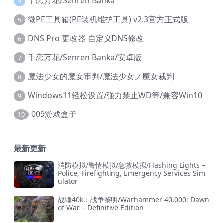
千恋万花/Senren Banka
4
微PE工具箱(PE装机维护工具) v2.3官方正式版
5
DNS Pro 更改器 自定义DNS修改
6
千恋万花/Senren Banka/安卓版
7
魔法少女的魔女审判/魔法少女ノ魔女裁判
8
Windows11轻松设置/强力禁止WD等/兼容Win10
9
009游戏盒子
10
最新更新
消防模拟/警情模拟/急救模拟/Flashing Lights –
Police, Firefighting, Emergency Services Sim
ulator
战锤40k：战争黎明/Warhammer 40,000: Dawn
of War – Definitive Edition