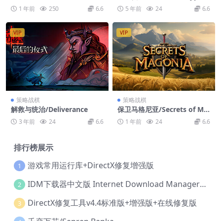
Against All Odds
1 年前
250
6.6
5 年前
24
6.6
VIP
VIP
策略战棋
策略战棋
解救与统治/Deliverance
保卫马格尼亚/Secrets of Ma
gonia
3 年前
24
6.6
1 年前
24
6.6
排行榜展示
游戏常用运行库+DirectX修复增强版
1
IDM下载器中文版 Internet Download Manager v6.42.36 IDM
2
DirectX修复工具v4.4标准版+增强版+在线修复版
3