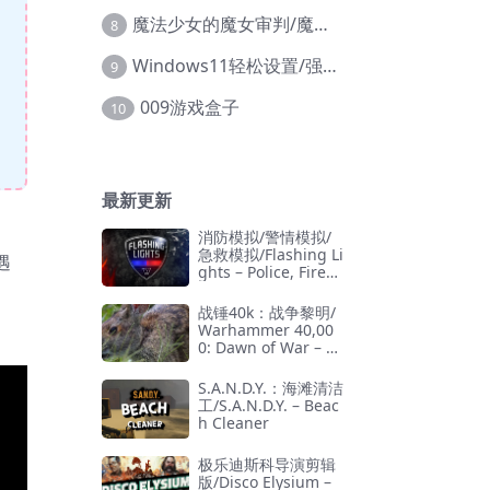
魔法少女的魔女审判/魔法少女ノ魔女裁判
8
Windows11轻松设置/强力禁止WD等/兼容Win10
9
009游戏盒子
10
最新更新
消防模拟/警情模拟/
急救模拟/Flashing Li
遇
ghts – Police, Firefi
ghting, Emergency
Services Simulator
战锤40k：战争黎明/
Warhammer 40,00
0: Dawn of War – D
efinitive Edition
S.A.N.D.Y.：海滩清洁
工/S.A.N.D.Y. – Beac
h Cleaner
极乐迪斯科导演剪辑
版/Disco Elysium –