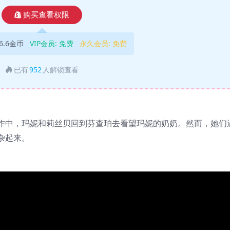
购买查看权限
6.6金币
VIP会员:
免费
永久会员:
免费
已有
952
人解锁查看
作中，玛妮和莉丝贝回到芬查珀去看望玛妮的奶奶。然而，她们
杂起来。