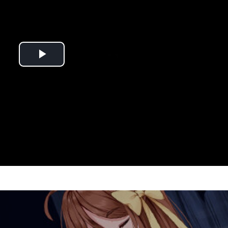
Play
Video