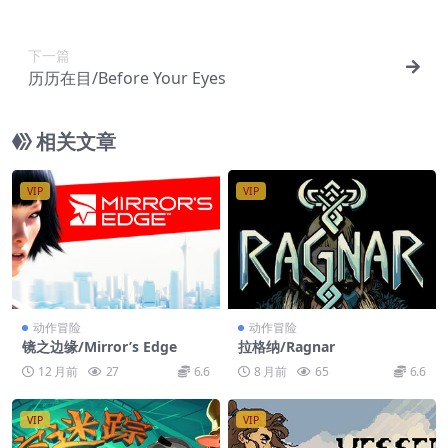
下一篇
历历在目/Before Your Eyes
相关文章
VIP
VIP
动作冒险
动作冒险
镜之边缘/Mirror’s Edge
拉格纳/Ragnar
12 月前
27
6.6
8 月前
65
6.6
VIP
VIP