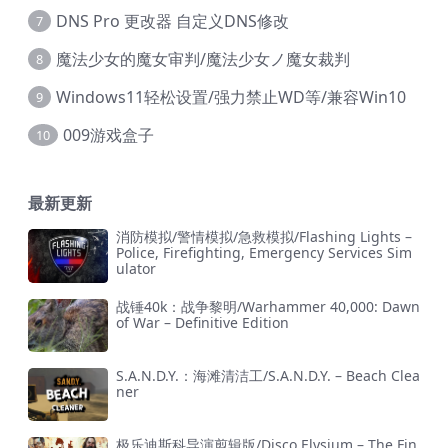
DNS Pro 更改器 自定义DNS修改
7
魔法少女的魔女审判/魔法少女ノ魔女裁判
8
Windows11轻松设置/强力禁止WD等/兼容Win10
9
009游戏盒子
10
最新更新
消防模拟/警情模拟/急救模拟/Flashing Lights –
Police, Firefighting, Emergency Services Sim
ulator
战锤40k：战争黎明/Warhammer 40,000: Dawn
of War – Definitive Edition
S.A.N.D.Y.：海滩清洁工/S.A.N.D.Y. – Beach Clea
ner
极乐迪斯科导演剪辑版/Disco Elysium – The Fin