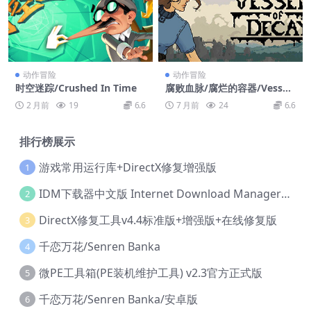
动作冒险
动作冒险
时空迷踪/Crushed In Time
腐败血脉/腐烂的容器/Vessels
of Decay
2 月前
19
6.6
7 月前
24
6.6
排行榜展示
游戏常用运行库+DirectX修复增强版
1
IDM下载器中文版 Internet Download Manager v6.42.36 IDM
2
DirectX修复工具v4.4标准版+增强版+在线修复版
3
千恋万花/Senren Banka
4
微PE工具箱(PE装机维护工具) v2.3官方正式版
5
千恋万花/Senren Banka/安卓版
6