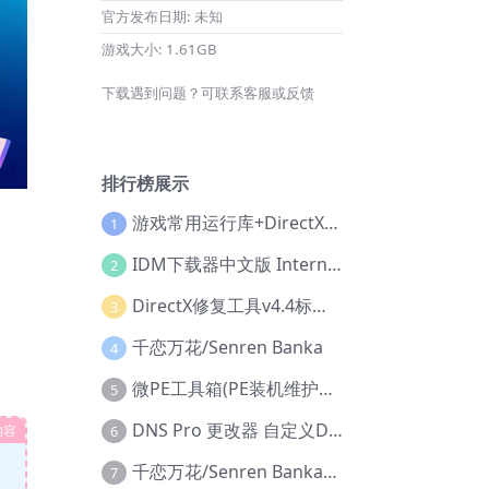
官方发布日期:
未知
游戏大小:
1.61GB
下载遇到问题？可联系客服或反馈
排行榜展示
游戏常用运行库+DirectX修复增强版
1
IDM下载器中文版 Internet Download Manager v6.42.36 IDM
2
DirectX修复工具v4.4标准版+增强版+在线修复版
3
千恋万花/Senren Banka
4
微PE工具箱(PE装机维护工具) v2.3官方正式版
5
DNS Pro 更改器 自定义DNS修改
内容
6
千恋万花/Senren Banka/安卓版
7