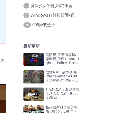
魔法少女的魔女审判/魔法少女ノ魔女裁判
8
Windows11轻松设置/强力禁止WD等/兼容Win10
9
009游戏盒子
10
最新更新
消防模拟/警情模拟/
急救模拟/Flashing Li
增强
ghts – Police, Firefi
ghting, Emergency
Services Simulator
战锤40k：战争黎明/
Warhammer 40,00
0: Dawn of War – D
efinitive Edition
S.A.N.D.Y.：海滩清洁
工/S.A.N.D.Y. – Beac
h Cleaner
极乐迪斯科导演剪辑
版/Disco Elysium –