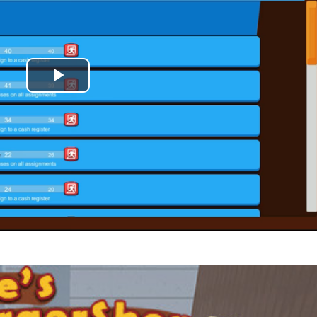
Play
Video