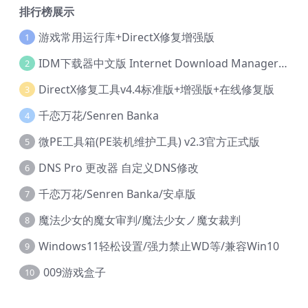
排行榜展示
游戏常用运行库+DirectX修复增强版
1
IDM下载器中文版 Internet Download Manager v6.42.36 IDM
2
DirectX修复工具v4.4标准版+增强版+在线修复版
3
千恋万花/Senren Banka
4
微PE工具箱(PE装机维护工具) v2.3官方正式版
5
DNS Pro 更改器 自定义DNS修改
6
千恋万花/Senren Banka/安卓版
7
魔法少女的魔女审判/魔法少女ノ魔女裁判
8
Windows11轻松设置/强力禁止WD等/兼容Win10
9
009游戏盒子
10