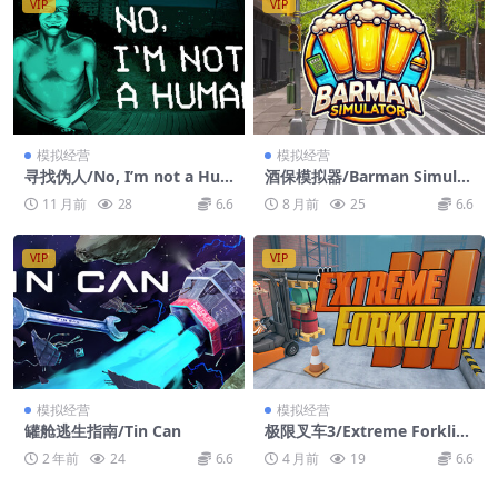
VIP
VIP
模拟经营
模拟经营
寻找伪人/No, I’m not a Hu
酒保模拟器/Barman Simulat
man
or
11 月前
28
6.6
8 月前
25
6.6
VIP
VIP
模拟经营
模拟经营
罐舱逃生指南/Tin Can
极限叉车3/Extreme Forklifti
ng 3
2 年前
24
6.6
4 月前
19
6.6