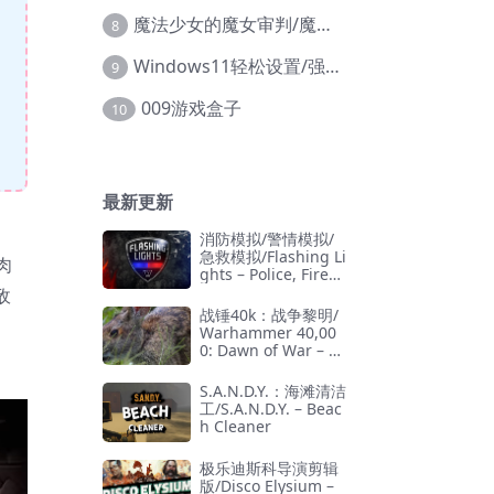
魔法少女的魔女审判/魔法少女ノ魔女裁判
8
Windows11轻松设置/强力禁止WD等/兼容Win10
9
009游戏盒子
10
最新更新
消防模拟/警情模拟/
急救模拟/Flashing Li
肉
ghts – Police, Firefi
ghting, Emergency
敌
Services Simulator
战锤40k：战争黎明/
Warhammer 40,00
0: Dawn of War – D
efinitive Edition
S.A.N.D.Y.：海滩清洁
工/S.A.N.D.Y. – Beac
h Cleaner
极乐迪斯科导演剪辑
版/Disco Elysium –