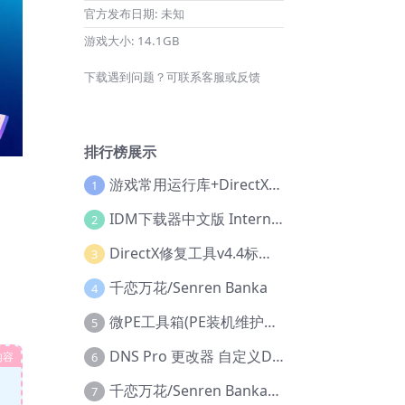
官方发布日期:
未知
游戏大小:
14.1GB
下载遇到问题？可联系客服或反馈
排行榜展示
游戏常用运行库+DirectX修复增强版
1
IDM下载器中文版 Internet Download Manager v6.42.36 IDM
2
DirectX修复工具v4.4标准版+增强版+在线修复版
3
千恋万花/Senren Banka
4
微PE工具箱(PE装机维护工具) v2.3官方正式版
5
DNS Pro 更改器 自定义DNS修改
内容
6
千恋万花/Senren Banka/安卓版
7