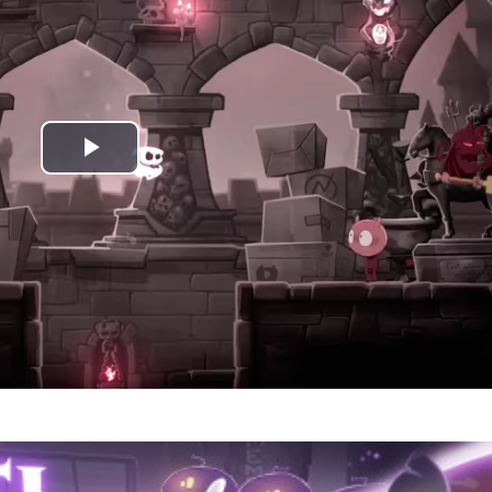
Play
Video