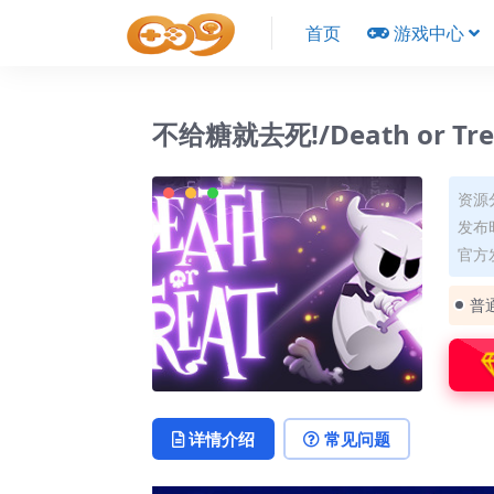
首页
游戏中心
不给糖就去死!/Death or Tre
资源
发布时
官方
普
详情介绍
常见问题