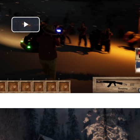
Play
Video