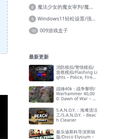
魔法少女的魔女审判/魔法少女ノ魔女裁判
8
Windows11轻松设置/强力禁止WD等/兼容Win10
9
009游戏盒子
10
最新更新
消防模拟/警情模拟/
急救模拟/Flashing Li
ghts – Police, Firefi
ghting, Emergency
Services Simulator
战锤40k：战争黎明/
Warhammer 40,00
0: Dawn of War – D
efinitive Edition
S.A.N.D.Y.：海滩清洁
工/S.A.N.D.Y. – Beac
h Cleaner
极乐迪斯科导演剪辑
版/Disco Elysium –