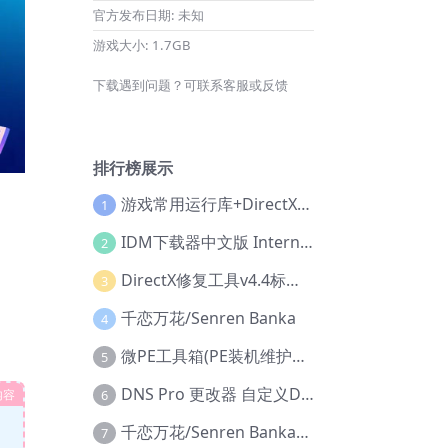
官方发布日期:
未知
游戏大小:
1.7GB
下载遇到问题？可联系客服或反馈
排行榜展示
游戏常用运行库+DirectX修复增强版
1
IDM下载器中文版 Internet Download Manager v6.42.36 IDM
2
DirectX修复工具v4.4标准版+增强版+在线修复版
3
千恋万花/Senren Banka
4
微PE工具箱(PE装机维护工具) v2.3官方正式版
5
DNS Pro 更改器 自定义DNS修改
内容
6
千恋万花/Senren Banka/安卓版
7