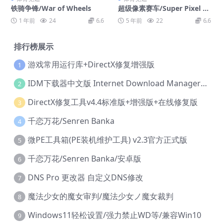
铁骑争锋/War of Wheels
超级像素赛车/Super Pixel Ra
cers
1 年前
24
6.6
5 年前
22
6.6
排行榜展示
游戏常用运行库+DirectX修复增强版
1
IDM下载器中文版 Internet Download Manager v6.42.36 IDM
2
DirectX修复工具v4.4标准版+增强版+在线修复版
3
千恋万花/Senren Banka
4
微PE工具箱(PE装机维护工具) v2.3官方正式版
5
千恋万花/Senren Banka/安卓版
6
DNS Pro 更改器 自定义DNS修改
7
魔法少女的魔女审判/魔法少女ノ魔女裁判
8
Windows11轻松设置/强力禁止WD等/兼容Win10
9