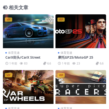
相关文章
VIP
VIP
体育竞速
体育竞速
CarX街头/CarX Street
摩托GP25/MotoGP 25
1 年前
83
6.6
1 年前
23
6.6
VIP
VIP
体育竞速
体育竞速