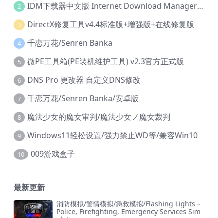
IDM下载器中文版 Internet Download Manager v6.42.36 IDM
2
DirectX修复工具v4.4标准版+增强版+在线修复版
3
千恋万花/Senren Banka
4
微PE工具箱(PE装机维护工具) v2.3官方正式版
5
DNS Pro 更改器 自定义DNS修改
6
千恋万花/Senren Banka/安卓版
7
魔法少女的魔女审判/魔法少女ノ魔女裁判
8
Windows11轻松设置/强力禁止WD等/兼容Win10
9
009游戏盒子
10
最新更新
消防模拟/警情模拟/急救模拟/Flashing Lights –
Police, Firefighting, Emergency Services Sim