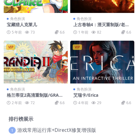
角色扮演
角色扮演
宝藏猎人克莱儿
上古卷轴4：湮灭重制版/老滚
4重制版/The Elder Scrolls I
5 年前
73
6.6
1 年前
82
6.6
V: Oblivion Remastered
VIP
VIP
角色扮演
角色扮演
格兰蒂亚2高清重制版/GRAN
艾瑞卡/Erica
DIA II HD Remaster
2 年前
72
6.6
4 年前
29
6.6
排行榜展示
游戏常用运行库+DirectX修复增强版
1