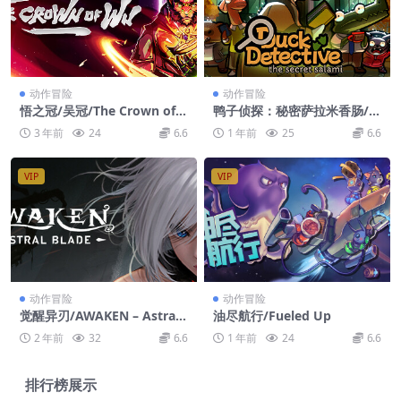
动作冒险
动作冒险
悟之冠/吴冠/The Crown of
鸭子侦探：秘密萨拉米香肠/D
Wu
uck Detective: The Secret S
3 年前
24
6.6
1 年前
25
6.6
alami
VIP
VIP
动作冒险
动作冒险
觉醒异刃/AWAKEN – Astral
油尽航行/Fueled Up
Blade
2 年前
32
6.6
1 年前
24
6.6
排行榜展示