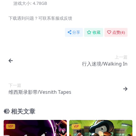
游戏大小:
4.78GB
下载遇到问题？可联系客服或反馈
分享
收藏
点赞(
4
)
上一篇
行入迷境/Walking In
下一篇
维西斯录影带/Vesnith Tapes
相关文章
VIP
VIP