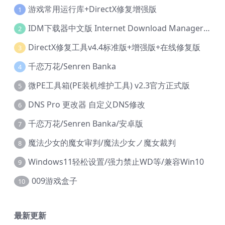
游戏常用运行库+DirectX修复增强版
1
IDM下载器中文版 Internet Download Manager v6.42.36 IDM
2
DirectX修复工具v4.4标准版+增强版+在线修复版
3
千恋万花/Senren Banka
4
微PE工具箱(PE装机维护工具) v2.3官方正式版
5
DNS Pro 更改器 自定义DNS修改
6
千恋万花/Senren Banka/安卓版
7
魔法少女的魔女审判/魔法少女ノ魔女裁判
8
Windows11轻松设置/强力禁止WD等/兼容Win10
9
009游戏盒子
10
最新更新