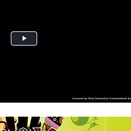
Play
Video