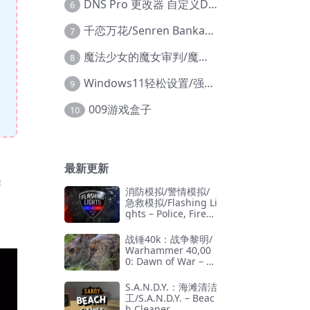
DNS Pro 更改器 自定义DNS修改
6
千恋万花/Senren Banka/安卓版
7
魔法少女的魔女审判/魔法少女ノ魔女裁判
8
Windows11轻松设置/强力禁止WD等/兼容Win10
9
009游戏盒子
10
最新更新
游
消防模拟/警情模拟/
急救模拟/Flashing Li
ghts – Police, Firefi
ghting, Emergency
Services Simulator
战锤40k：战争黎明/
Warhammer 40,00
0: Dawn of War – D
efinitive Edition
S.A.N.D.Y.：海滩清洁
工/S.A.N.D.Y. – Beac
h Cleaner