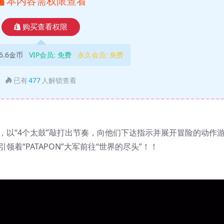
本内容需权限查看
购买查看权限
6.6金币
VIP会员:
免费
永久会员:
免费
已有
477
人解锁查看
N”，以“4个太鼓”敲打出节奏，向他们下达指示并展开冒险的动作
引领着“PATAPON”大军前往“世界的尽头”！！