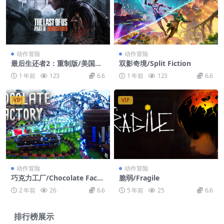
动作冒险
动作冒险
最后生还者2：重制版/美国末
双影奇境/Split Fiction
日2/The Last of Us Part II R
1 年前
123
6.6
1 年前
123
6.6
emastered
VIP
VIP
动作冒险
动作冒险
巧克力工厂/Chocolate Facto
脆弱/Fragile
ry
2 年前
26
6.6
5 年前
25
6.6
排行榜展示