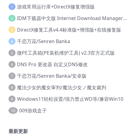
游戏常用运行库+DirectX修复增强版
1
IDM下载器中文版 Internet Download Manager v6.42.36 IDM
2
DirectX修复工具v4.4标准版+增强版+在线修复版
3
千恋万花/Senren Banka
4
微PE工具箱(PE装机维护工具) v2.3官方正式版
5
DNS Pro 更改器 自定义DNS修改
6
千恋万花/Senren Banka/安卓版
7
魔法少女的魔女审判/魔法少女ノ魔女裁判
8
Windows11轻松设置/强力禁止WD等/兼容Win10
9
009游戏盒子
10
最新更新