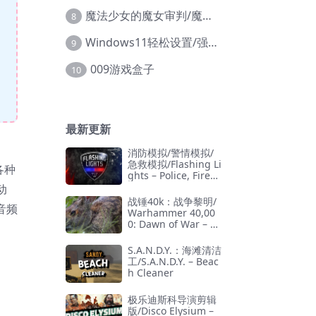
魔法少女的魔女审判/魔法少女ノ魔女裁判
8
Windows11轻松设置/强力禁止WD等/兼容Win10
9
009游戏盒子
10
最新更新
消防模拟/警情模拟/
急救模拟/Flashing Li
各种
ghts – Police, Firefi
ghting, Emergency
动
Services Simulator
战锤40k：战争黎明/
音频
Warhammer 40,00
0: Dawn of War – D
efinitive Edition
S.A.N.D.Y.：海滩清洁
工/S.A.N.D.Y. – Beac
h Cleaner
极乐迪斯科导演剪辑
版/Disco Elysium –