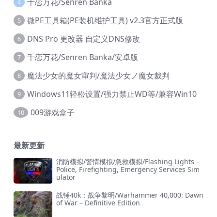
千恋万花/Senren Banka
4
微PE工具箱(PE装机维护工具) v2.3官方正式版
5
DNS Pro 更改器 自定义DNS修改
6
千恋万花/Senren Banka/安卓版
7
魔法少女的魔女审判/魔法少女ノ魔女裁判
8
Windows11轻松设置/强力禁止WD等/兼容Win10
9
009游戏盒子
10
最新更新
消防模拟/警情模拟/急救模拟/Flashing Lights –
Police, Firefighting, Emergency Services Sim
ulator
战锤40k：战争黎明/Warhammer 40,000: Dawn
of War – Definitive Edition