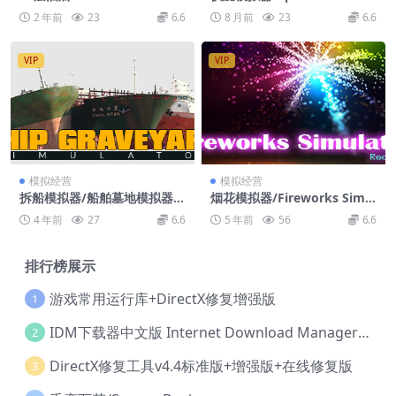
ulator
2 年前
23
6.6
8 月前
23
6.6
VIP
VIP
模拟经营
模拟经营
拆船模拟器/船舶墓地模拟器/S
烟花模拟器/Fireworks Simul
hip Graveyard Simulator
ator: Realistic
4 年前
27
6.6
5 年前
56
6.6
排行榜展示
游戏常用运行库+DirectX修复增强版
1
IDM下载器中文版 Internet Download Manager v6.42.36 IDM
2
DirectX修复工具v4.4标准版+增强版+在线修复版
3