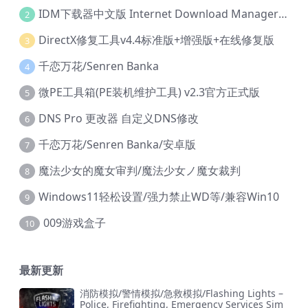
IDM下载器中文版 Internet Download Manager v6.42.36 IDM
2
DirectX修复工具v4.4标准版+增强版+在线修复版
3
千恋万花/Senren Banka
4
微PE工具箱(PE装机维护工具) v2.3官方正式版
5
DNS Pro 更改器 自定义DNS修改
6
千恋万花/Senren Banka/安卓版
7
魔法少女的魔女审判/魔法少女ノ魔女裁判
8
Windows11轻松设置/强力禁止WD等/兼容Win10
9
009游戏盒子
10
最新更新
消防模拟/警情模拟/急救模拟/Flashing Lights –
Police, Firefighting, Emergency Services Sim