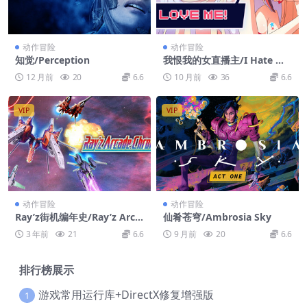
动作冒险
动作冒险
知觉/Perception
我恨我的女直播主/I Hate My
Waifu Streamer
12 月前
20
6.6
10 月前
36
6.6
VIP
VIP
动作冒险
动作冒险
Ray’z街机编年史/Ray’z Arca
仙肴苍穹/Ambrosia Sky
de Chronology
3 年前
21
6.6
9 月前
20
6.6
排行榜展示
游戏常用运行库+DirectX修复增强版
1