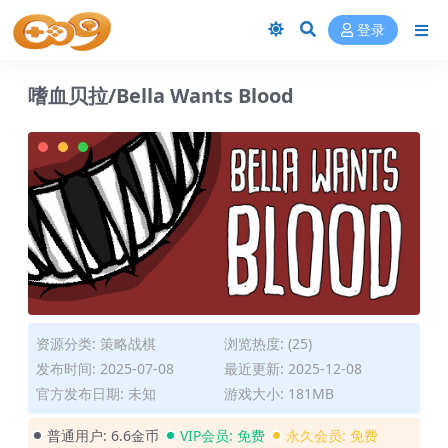
登录
嗜血贝拉/Bella Wants Blood
资源分类:
策略战棋
浏览热度: (25)
发布时间: 2025-07-08
最近更新: 2025-12-08
官方发布日期: 未知
游戏大小: 181MB
普通用户:
6.6金币
VIP会员:
免费
永久会员:
免费