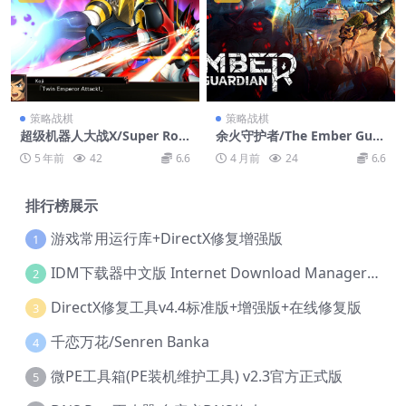
策略战棋
策略战棋
超级机器人大战X/Super Rob
余火守护者/The Ember Guar
ot Wars X
dian
5 年前
42
6.6
4 月前
24
6.6
排行榜展示
游戏常用运行库+DirectX修复增强版
1
IDM下载器中文版 Internet Download Manager v6.42.36 IDM
2
DirectX修复工具v4.4标准版+增强版+在线修复版
3
千恋万花/Senren Banka
4
微PE工具箱(PE装机维护工具) v2.3官方正式版
5