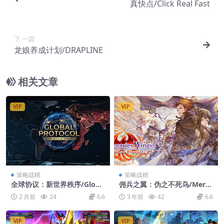
真快点/Click Real Fast
下一篇
龙娘养成计划/DRAPLINE
相关文章
VIP
VIP
策略战棋
策略战棋
全球协议：新世界秩序/Globa
佣兵之翼：伪之不死鸟/Merce
l Protocol: New World Ord
naries Wings: The False Ph
2 月前
24
6.6
3 年前
42
6.6
er
oenix
VIP
VIP