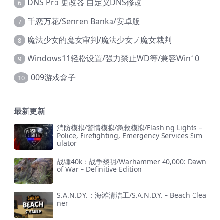
DNS Pro 更改器 自定义DNS修改
6
千恋万花/Senren Banka/安卓版
7
魔法少女的魔女审判/魔法少女ノ魔女裁判
8
Windows11轻松设置/强力禁止WD等/兼容Win10
9
009游戏盒子
10
最新更新
消防模拟/警情模拟/急救模拟/Flashing Lights –
Police, Firefighting, Emergency Services Sim
ulator
战锤40k：战争黎明/Warhammer 40,000: Dawn
of War – Definitive Edition
S.A.N.D.Y.：海滩清洁工/S.A.N.D.Y. – Beach Clea
ner