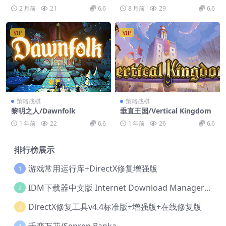
ksmith: Weapons and War
ss
2 月前
21
6.6
8 月前
29
6.6
riors
VIP
VIP
策略战棋
策略战棋
黎明之人/Dawnfolk
垂直王国/Vertical Kingdom
1 年前
22
6.6
1 年前
26
6.6
排行榜展示
游戏常用运行库+DirectX修复增强版
1
IDM下载器中文版 Internet Download Manager v6.42.36 IDM
2
DirectX修复工具v4.4标准版+增强版+在线修复版
3
千恋万花/Senren Banka