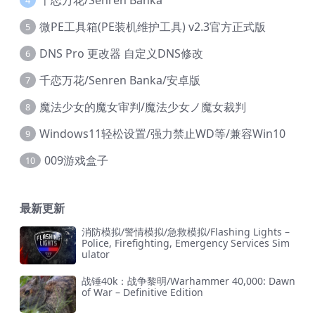
4
微PE工具箱(PE装机维护工具) v2.3官方正式版
5
DNS Pro 更改器 自定义DNS修改
6
千恋万花/Senren Banka/安卓版
7
魔法少女的魔女审判/魔法少女ノ魔女裁判
8
Windows11轻松设置/强力禁止WD等/兼容Win10
9
009游戏盒子
10
最新更新
消防模拟/警情模拟/急救模拟/Flashing Lights –
Police, Firefighting, Emergency Services Sim
ulator
战锤40k：战争黎明/Warhammer 40,000: Dawn
of War – Definitive Edition