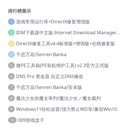
排行榜展示
游戏常用运行库+DirectX修复增强版
1
IDM下载器中文版 Internet Download Manager v6.42.36 IDM
2
DirectX修复工具v4.4标准版+增强版+在线修复版
3
千恋万花/Senren Banka
4
微PE工具箱(PE装机维护工具) v2.3官方正式版
5
DNS Pro 更改器 自定义DNS修改
6
千恋万花/Senren Banka/安卓版
7
魔法少女的魔女审判/魔法少女ノ魔女裁判
8
Windows11轻松设置/强力禁止WD等/兼容Win10
9
009游戏盒子
10