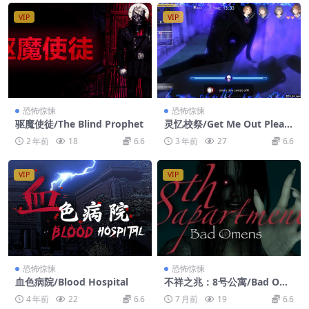
VIP
VIP
恐怖惊悚
恐怖惊悚
驱魔使徒/The Blind Prophet
灵忆校祭/Get Me Out Pleas
e
2 年前
18
6.6
3 年前
27
6.6
VIP
VIP
恐怖惊悚
恐怖惊悚
血色病院/Blood Hospital
不祥之兆：8号公寓/Bad Om
ens: 8th Apartment
4 年前
22
6.6
7 月前
19
6.6