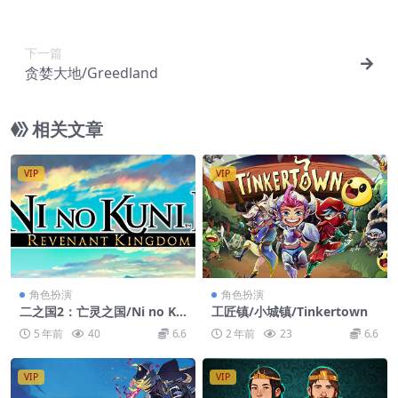
m’s Mandate
下一篇
贪婪大地/Greedland
相关文章
VIP
VIP
角色扮演
角色扮演
二之国2：亡灵之国/Ni no Ku
工匠镇/小城镇/Tinkertown
ni II: Revenant Kingdom
5 年前
40
6.6
2 年前
23
6.6
VIP
VIP