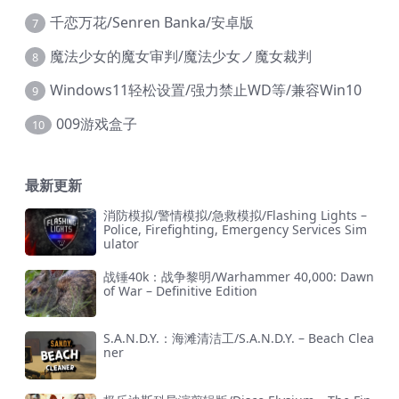
千恋万花/Senren Banka/安卓版
7
魔法少女的魔女审判/魔法少女ノ魔女裁判
8
Windows11轻松设置/强力禁止WD等/兼容Win10
9
009游戏盒子
10
最新更新
消防模拟/警情模拟/急救模拟/Flashing Lights –
Police, Firefighting, Emergency Services Sim
ulator
战锤40k：战争黎明/Warhammer 40,000: Dawn
of War – Definitive Edition
S.A.N.D.Y.：海滩清洁工/S.A.N.D.Y. – Beach Clea
ner