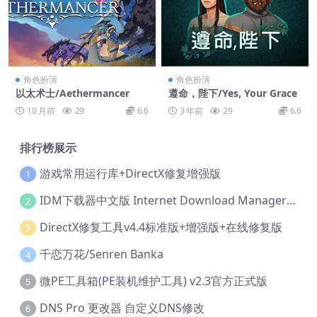
角色扮演
角色扮演
以太术士/Aethermancer
遵命，陛下/Yes, Your Grace
10 月前
29
6.6
3 年前
29
6.6
排行榜展示
游戏常用运行库+DirectX修复增强版
1
IDM下载器中文版 Internet Download Manager v6.42.36 IDM
2
DirectX修复工具v4.4标准版+增强版+在线修复版
3
千恋万花/Senren Banka
4
微PE工具箱(PE装机维护工具) v2.3官方正式版
5
DNS Pro 更改器 自定义DNS修改
6