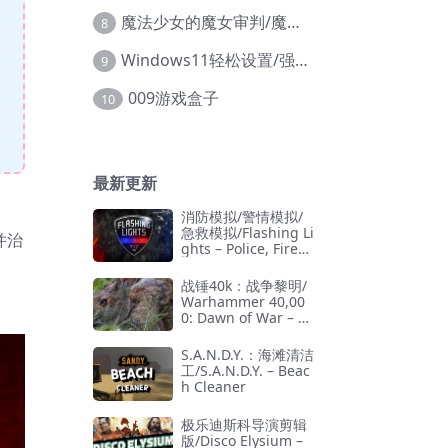
魔法少女的魔女审判/魔法少女ノ魔女裁判
8
Windows11轻松设置/强力禁止WD等/兼容Win10
9
009游戏盒子
10
最新更新
消防模拟/警情模拟/
急救模拟/Flashing Li
并治
ghts – Police, Firefi
ghting, Emergency
Services Simulator
战锤40k：战争黎明/
Warhammer 40,00
0: Dawn of War – D
efinitive Edition
S.A.N.D.Y.：海滩清洁
工/S.A.N.D.Y. – Beac
h Cleaner
极乐迪斯科导演剪辑
版/Disco Elysium –