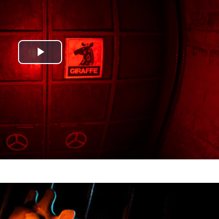
Play
Video