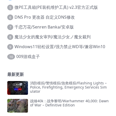
微PE工具箱(PE装机维护工具) v2.3官方正式版
5
DNS Pro 更改器 自定义DNS修改
6
千恋万花/Senren Banka/安卓版
7
魔法少女的魔女审判/魔法少女ノ魔女裁判
8
Windows11轻松设置/强力禁止WD等/兼容Win10
9
009游戏盒子
10
最新更新
消防模拟/警情模拟/急救模拟/Flashing Lights –
Police, Firefighting, Emergency Services Sim
ulator
战锤40k：战争黎明/Warhammer 40,000: Dawn
of War – Definitive Edition