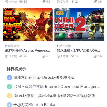
4 年前
35
6.6
2 年前
20
6.6
VIP
VIP
动作冒险
动作冒险
战神阿修罗/Asura: Vengean
普尼西机人2/PUNIHI LOADE
ce Edition
R 2
3 年前
26
6.6
1 年前
19
6.6
排行榜展示
游戏常用运行库+DirectX修复增强版
1
IDM下载器中文版 Internet Download Manager v6.42.36 IDM
2
DirectX修复工具v4.4标准版+增强版+在线修复版
3
千恋万花/Senren Banka
4