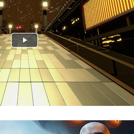
Play
Video