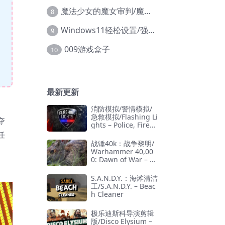
魔法少女的魔女审判/魔法少女ノ魔女裁判
8
Windows11轻松设置/强力禁止WD等/兼容Win10
9
009游戏盒子
10
最新更新
消防模拟/警情模拟/
急救模拟/Flashing Li
夺
ghts – Police, Firefi
ghting, Emergency
任
Services Simulator
战锤40k：战争黎明/
Warhammer 40,00
0: Dawn of War – D
efinitive Edition
S.A.N.D.Y.：海滩清洁
工/S.A.N.D.Y. – Beac
h Cleaner
极乐迪斯科导演剪辑
版/Disco Elysium –