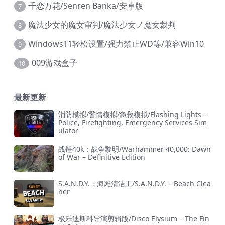
千恋万花/Senren Banka/安卓版
7
魔法少女的魔女审判/魔法少女ノ魔女裁判
8
Windows11轻松设置/强力禁止WD等/兼容Win10
9
009游戏盒子
10
最新更新
消防模拟/警情模拟/急救模拟/Flashing Lights –
Police, Firefighting, Emergency Services Sim
ulator
战锤40k：战争黎明/Warhammer 40,000: Dawn
of War – Definitive Edition
S.A.N.D.Y.：海滩清洁工/S.A.N.D.Y. – Beach Clea
ner
极乐迪斯科导演剪辑版/Disco Elysium – The Fin