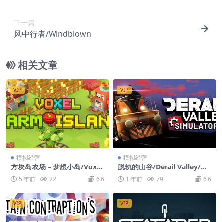
下一篇
风中行者/Windblown
相关文章
VIP
VIP
模拟经营
模拟经营
方块岛农场 – 梦想小岛/Voxel
脱轨的山谷/Derail Valley/支
Farm Island
持VR
5 年前
22
6.6
1 年前
79
6.6
VIP
VIP