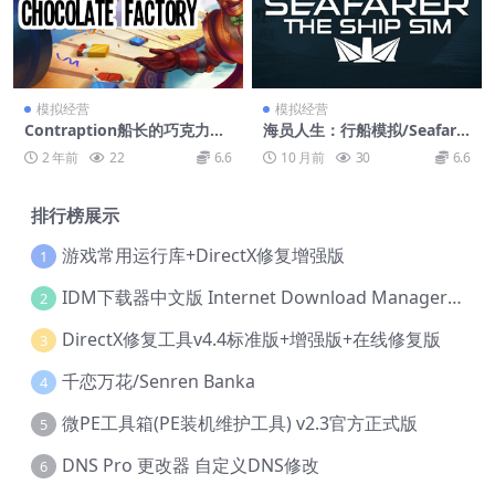
模拟经营
模拟经营
Contraption船长的巧克力工
海员人生：行船模拟/Seafare
厂/Captain Contraption’s C
r: The Ship Sim
2 年前
22
6.6
10 月前
30
6.6
hocolate Factory
排行榜展示
游戏常用运行库+DirectX修复增强版
1
IDM下载器中文版 Internet Download Manager v6.42.36 IDM
2
DirectX修复工具v4.4标准版+增强版+在线修复版
3
千恋万花/Senren Banka
4
微PE工具箱(PE装机维护工具) v2.3官方正式版
5
DNS Pro 更改器 自定义DNS修改
6