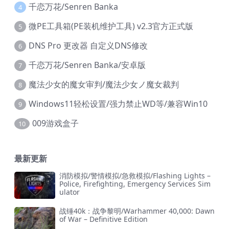
千恋万花/Senren Banka
4
微PE工具箱(PE装机维护工具) v2.3官方正式版
5
DNS Pro 更改器 自定义DNS修改
6
千恋万花/Senren Banka/安卓版
7
魔法少女的魔女审判/魔法少女ノ魔女裁判
8
Windows11轻松设置/强力禁止WD等/兼容Win10
9
009游戏盒子
10
最新更新
消防模拟/警情模拟/急救模拟/Flashing Lights –
Police, Firefighting, Emergency Services Sim
ulator
战锤40k：战争黎明/Warhammer 40,000: Dawn
of War – Definitive Edition