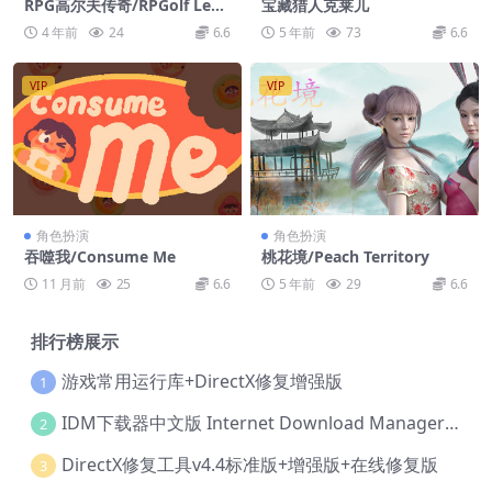
RPG高尔夫传奇/RPGolf Lege
宝藏猎人克莱儿
nds
4 年前
24
6.6
5 年前
73
6.6
VIP
VIP
角色扮演
角色扮演
吞噬我/Consume Me
桃花境/Peach Territory
11 月前
25
6.6
5 年前
29
6.6
排行榜展示
游戏常用运行库+DirectX修复增强版
1
IDM下载器中文版 Internet Download Manager v6.42.36 IDM
2
DirectX修复工具v4.4标准版+增强版+在线修复版
3