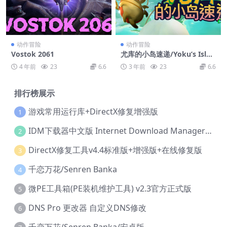
动作冒险
动作冒险
Vostok 2061
尤库的小岛速递/Yoku’s Islan
d Express
4 年前
23
6.6
3 年前
23
6.6
排行榜展示
游戏常用运行库+DirectX修复增强版
1
IDM下载器中文版 Internet Download Manager v6.42.36 IDM
2
DirectX修复工具v4.4标准版+增强版+在线修复版
3
千恋万花/Senren Banka
4
微PE工具箱(PE装机维护工具) v2.3官方正式版
5
DNS Pro 更改器 自定义DNS修改
6