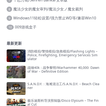
千恋万花/Senren Banka/安卓版
7
魔法少女的魔女审判/魔法少女ノ魔女裁判
8
Windows11轻松设置/强力禁止WD等/兼容Win10
9
009游戏盒子
10
最新更新
消防模拟/警情模拟/急救模拟/Flashing Lights –
Police, Firefighting, Emergency Services Sim
ulator
战锤40k：战争黎明/Warhammer 40,000: Dawn
of War – Definitive Edition
S.A.N.D.Y.：海滩清洁工/S.A.N.D.Y. – Beach Clea
ner
极乐迪斯科导演剪辑版/Disco Elysium – The Fin
al Cut