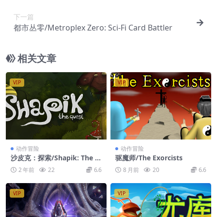
下一篇
都市丛零/Metroplex Zero: Sci-Fi Card Battler
相关文章
VIP
VIP
动作冒险
动作冒险
沙皮克：探索/Shapik: The Q
驱魔师/The Exorcists
uest
2 年前
22
6.6
8 月前
20
6.6
VIP
VIP