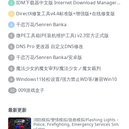
IDM下载器中文版 Internet Download Manager v6.42.36 IDM
2
DirectX修复工具v4.4标准版+增强版+在线修复版
3
千恋万花/Senren Banka
4
微PE工具箱(PE装机维护工具) v2.3官方正式版
5
DNS Pro 更改器 自定义DNS修改
6
千恋万花/Senren Banka/安卓版
7
魔法少女的魔女审判/魔法少女ノ魔女裁判
8
Windows11轻松设置/强力禁止WD等/兼容Win10
9
009游戏盒子
10
最新更新
消防模拟/警情模拟/急救模拟/Flashing Lights –
Police, Firefighting, Emergency Services Sim
ulator