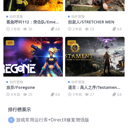
动作冒险
动作冒险
紧急呼叫112：突击队/Emerg
担架人/STRETCHER MEN
ency Call 112 – The Attack
2 年前
26
6.6
2 年前
23
6.6
Squad
VIP
VIP
动作冒险
动作冒险
放弃/Foregone
遗言：高人之序/Testament:
The Order of High Human
4 年前
25
6.6
3 年前
27
6.6
排行榜展示
游戏常用运行库+DirectX修复增强版
1