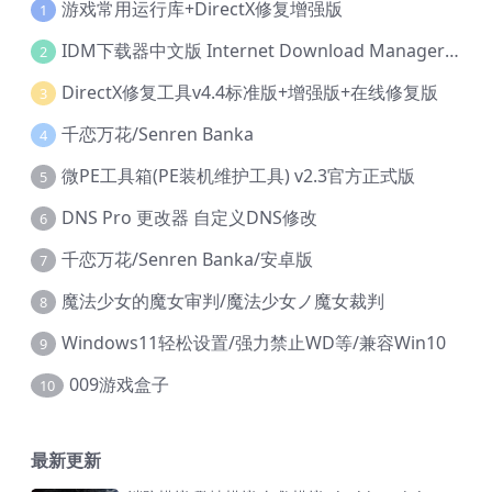
游戏常用运行库+DirectX修复增强版
1
IDM下载器中文版 Internet Download Manager v6.42.36 IDM
2
DirectX修复工具v4.4标准版+增强版+在线修复版
3
千恋万花/Senren Banka
4
微PE工具箱(PE装机维护工具) v2.3官方正式版
5
DNS Pro 更改器 自定义DNS修改
6
千恋万花/Senren Banka/安卓版
7
魔法少女的魔女审判/魔法少女ノ魔女裁判
8
Windows11轻松设置/强力禁止WD等/兼容Win10
9
009游戏盒子
10
最新更新