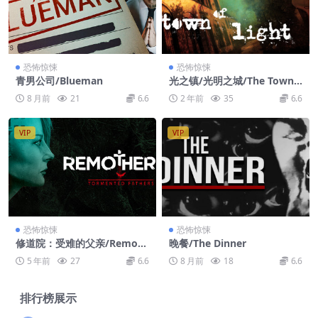
恐怖惊悚
恐怖惊悚
青男公司/Blueman
光之镇/光明之城/The Town
of Light
8 月前
21
6.6
2 年前
35
6.6
VIP
VIP
恐怖惊悚
恐怖惊悚
修道院：受难的父亲/Remoth
晚餐/The Dinner
ered: Tormented Fathers
5 年前
27
6.6
8 月前
18
6.6
排行榜展示