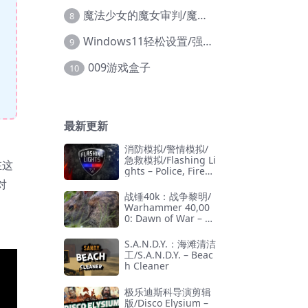
魔法少女的魔女审判/魔法少女ノ魔女裁判
8
Windows11轻松设置/强力禁止WD等/兼容Win10
9
009游戏盒子
10
最新更新
消防模拟/警情模拟/
急救模拟/Flashing Li
在这
ghts – Police, Firefi
ghting, Emergency
对
Services Simulator
战锤40k：战争黎明/
Warhammer 40,00
0: Dawn of War – D
efinitive Edition
S.A.N.D.Y.：海滩清洁
工/S.A.N.D.Y. – Beac
h Cleaner
极乐迪斯科导演剪辑
版/Disco Elysium –