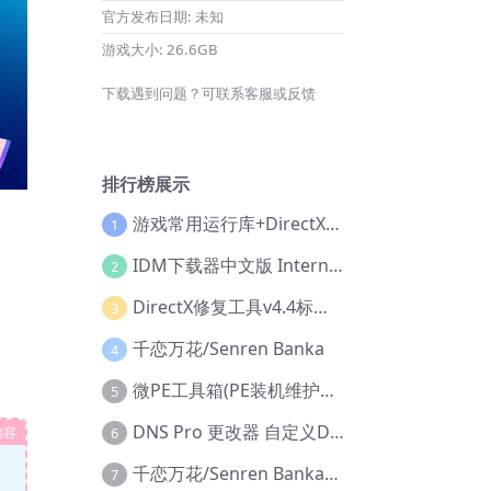
官方发布日期:
未知
游戏大小:
26.6GB
下载遇到问题？可联系客服或反馈
排行榜展示
游戏常用运行库+DirectX修复增强版
1
IDM下载器中文版 Internet Download Manager v6.42.36 IDM
2
DirectX修复工具v4.4标准版+增强版+在线修复版
3
千恋万花/Senren Banka
4
微PE工具箱(PE装机维护工具) v2.3官方正式版
5
DNS Pro 更改器 自定义DNS修改
内容
6
千恋万花/Senren Banka/安卓版
7