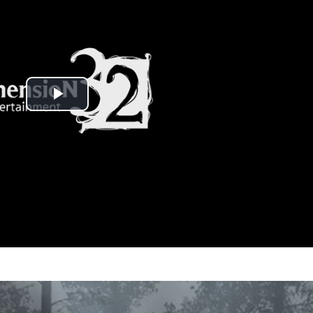
Play
Video