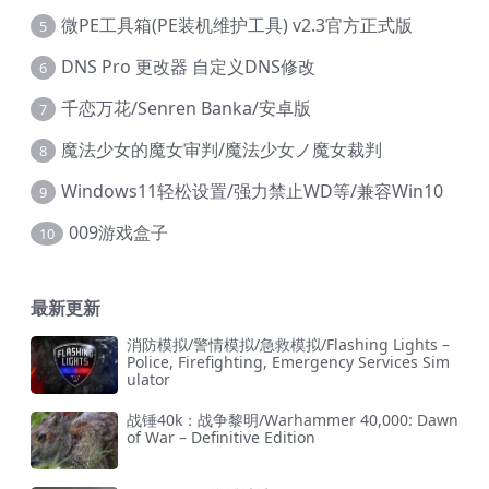
微PE工具箱(PE装机维护工具) v2.3官方正式版
5
DNS Pro 更改器 自定义DNS修改
6
千恋万花/Senren Banka/安卓版
7
魔法少女的魔女审判/魔法少女ノ魔女裁判
8
Windows11轻松设置/强力禁止WD等/兼容Win10
9
009游戏盒子
10
最新更新
消防模拟/警情模拟/急救模拟/Flashing Lights –
Police, Firefighting, Emergency Services Sim
ulator
战锤40k：战争黎明/Warhammer 40,000: Dawn
of War – Definitive Edition