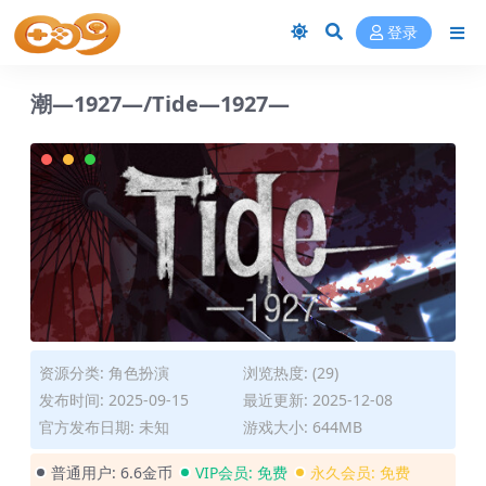
登录
潮—1927—/Tide—1927—
资源分类:
角色扮演
浏览热度: (29)
发布时间: 2025-09-15
最近更新: 2025-12-08
官方发布日期: 未知
游戏大小: 644MB
普通用户:
6.6金币
VIP会员:
免费
永久会员:
免费